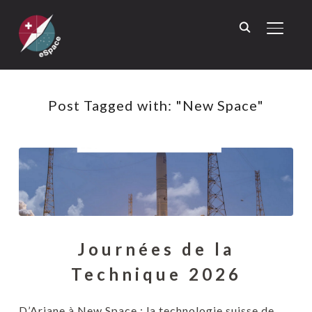
TOGGL
Post Tagged with: "New Space"
Journées de la
Technique 2026
D’Ariane à New Space : la technologie suisse de