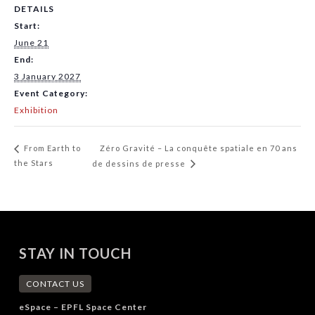
DETAILS
Start:
June 21
End:
3 January 2027
Event Category:
Exhibition
Zéro Gravité – La conquête spatiale en 70 ans
From Earth to
the Stars
de dessins de presse
STAY IN TOUCH
CONTACT US
eSpace – EPFL Space Center